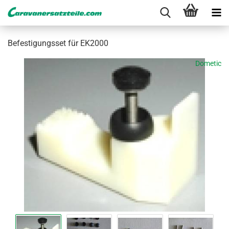
Be­fes­ti­gungs­set für EK2000
Dometic