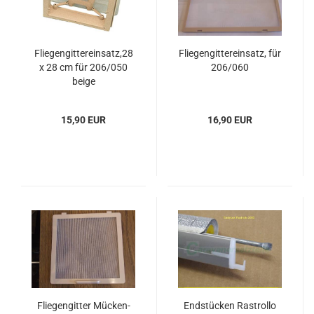
Flie­gen­git­ter­ein­satz,28
Flie­gen­git­ter­ein­satz, für
x 28 cm für 206/050
206/060
beige
15,90 EUR
16,90 EUR
Flie­gen­git­ter Mü­cken­
End­stü­cken Rast­rol­lo