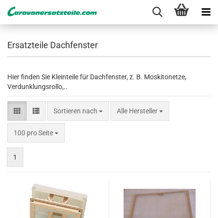
Ersatzteile Dachfenster
Hier finden Sie Kleinteile für Dachfenster, z. B. Moskitonetze,
Verdunklungsrollo,..
Sortieren nach
Sortieren nach
Alle Hersteller
pro Seite
100 pro Seite
1