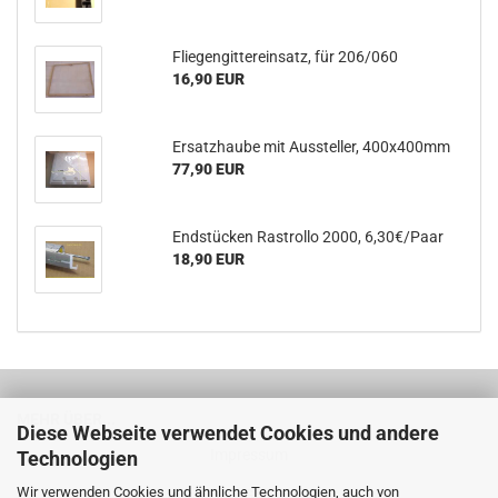
Flie­gen­git­ter­ein­satz, für 206/060
16,90 EUR
Er­satz­hau­be mit Aus­stel­ler, 400x400mm
77,90 EUR
End­stü­cken Rast­rol­lo 2000, 6,30€/Paar
18,90 EUR
MEHR ÜBER...
Diese Webseite verwendet Cookies und andere
Impressum
Technologien
Wir verwenden Cookies und ähnliche Technologien, auch von
AGB