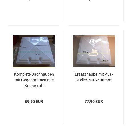
Komplett-​​Dach­hau­ben
Er­satz­hau­be mit Aus­
mit Ge­gen­rah­men aus
stel­ler, 400x400mm
Kunst­stoff
69,95 EUR
77,90 EUR