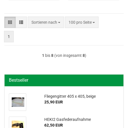
Sortieren nach
pro Seite
Sortieren nach
100 pro Seite
1
1
bis
8
(von insgesamt
8
)
Bestseller
Flie­gen­git­ter 405 x 405, beige
25,90 EUR
HEKI2 Gas­fe­der­auf­nah­me
62,50 EUR