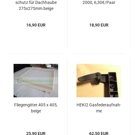
schutz für Dach­hau­be
2000, 6,30€/Paar
275x275mm beige
16,90 EUR
18,90 EUR
Flie­gen­git­ter 405 x 405,
HEKI2 Gas­fe­der­auf­nah­
beige
me
25,90 EUR
62,50 EUR