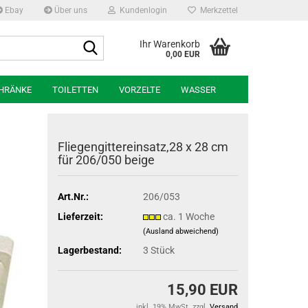
Ebay
Über uns
Kundenlogin
Merkzettel
Suche...
Ihr Warenkorb
0,00 EUR
HRÄNKE
TOILETTEN
VORZELTE
WASSER
Flie­gen­git­ter­ein­satz,28 x 28 cm
für 206/050 beige
Art.Nr.:
206/053
Lieferzeit:
ca. 1 Woche
(Ausland abweichend)
Lagerbestand:
3
Stück
15,90 EUR
inkl. 19% MwSt. zzgl.
Versand