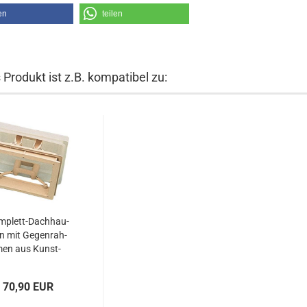
en
teilen
 Produkt ist z.B. kompatibel zu:
plett-​​Dach­hau­
n mit Ge­gen­rah­
en aus Kunst­
ff,280x280mm...
70,90 EUR