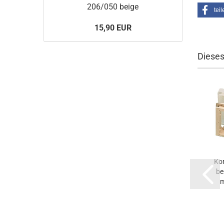
206/050 beige
teil
15,90 EUR
Dieses
Kom
be
m
sto