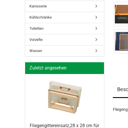
Karosserie
Kühlschränke
Toiletten
Vorzelte
Wasser
Zuletzt angesehen
Besc
Fliegeng
Flie­gen­git­ter­ein­satz,28 x 28 cm für