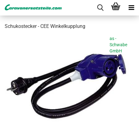
Schu­ko­ste­cker - CEE Win­kel­kupp­lung
as -
Schwabe
GmbH