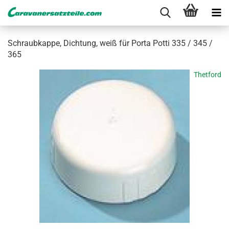
Schraub­kap­pe, Dich­tung, weiß für Porta Potti 335 / 345 /
365
Thetford